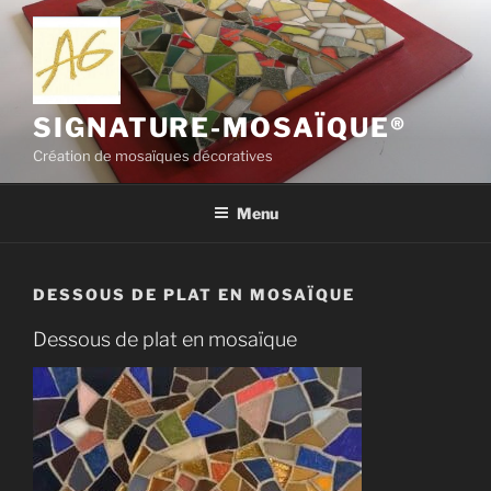
Aller
au
contenu
principal
SIGNATURE-MOSAÏQUE®
Création de mosaïques décoratives
Menu
DESSOUS DE PLAT EN MOSAÏQUE
Dessous de plat en mosaïque